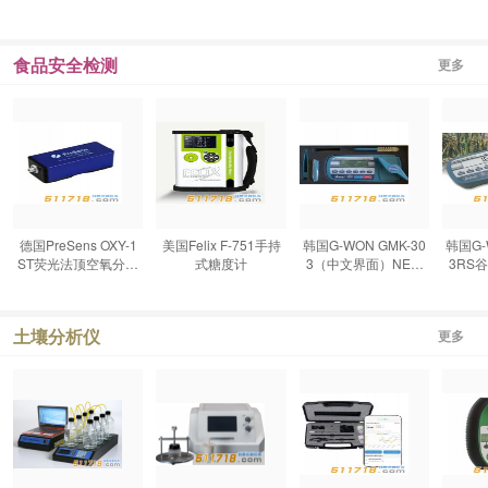
食品安全检测
更多
德国PreSens OXY-1
美国Felix F-751手持
韩国G-WON GMK-30
韩国G-
ST荧光法顶空氧分析
式糖度计
3（中文界面）NEW
3RS
仪
谷物水分测定仪
土壤分析仪
更多