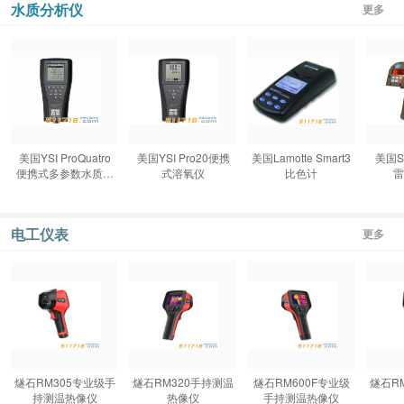
水质分析仪
更多
美国YSI ProQuatro
美国YSI Pro20便携
美国Lamotte Smart3
美国Sta
便携式多参数水质分
式溶氧仪
比色计
雷
析仪
电工仪表
更多
燧石RM305专业级手
燧石RM320手持测温
燧石RM600F专业级
燧石R
持测温热像仪
热像仪
手持测温热像仪