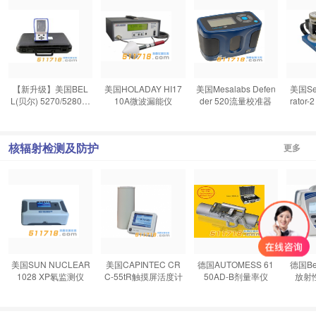
【新升级】美国BEL
美国HOLADAY HI17
美国Mesalabs Defen
美国Sen
L(贝尔) 5270/5280霍
10A微波漏能仪
der 520流量校准器
rato
尔效应便携式触摸屏
高斯计(5170/5180替
代型号)
核辐射检测及防护
更多
美国SUN NUCLEAR
美国CAPINTEC CR
德国AUTOMESS 61
德国Ber
1028 XP氡监测仪
C-55tR触摸屏活度计
50AD-B剂量率仪
放射