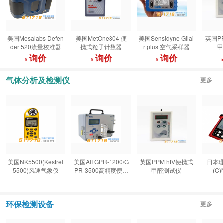
美国Mesalabs Defen
美国MetOne804 便
美国Sensidyne Gilai
英国P
der 520流量校准器
携式粒子计数器
r plus 空气采样器
甲
询价
询价
询价
¥
¥
¥
气体分析及检测仪
更多
美国NK5500(Kestrel
美国AII GPR-1200/G
英国PPM htV便携式
日本理
5500)风速气象仪
PR-3500高精度便携
甲醛测试仪
(C
式氧气分析仪
环保检测设备
更多