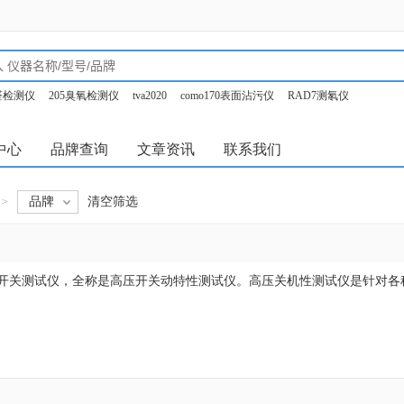
甲醛检测仪
205臭氧检测仪
tva2020
como170表面沾污仪
RAD7测氡仪
o350烟气分析仪
中心
品牌查询
文章资讯
联系我们
品牌
清空筛选
>
开关测试仪，全称是高压开关动特性测试仪。高压关机性测试仪是针对各