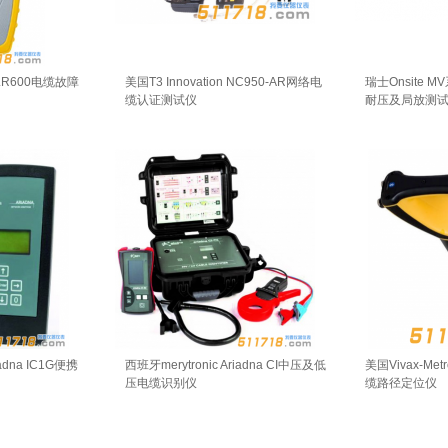
 PLR600电缆故障
美国T3 Innovation NC950-AR网络电
瑞士Onsite
缆认证测试仪
耐压及局放测
iadna IC1G便携
西班牙merytronic Ariadna CI中压及低
美国Vivax-Metr
压电缆识别仪
缆路径定位仪