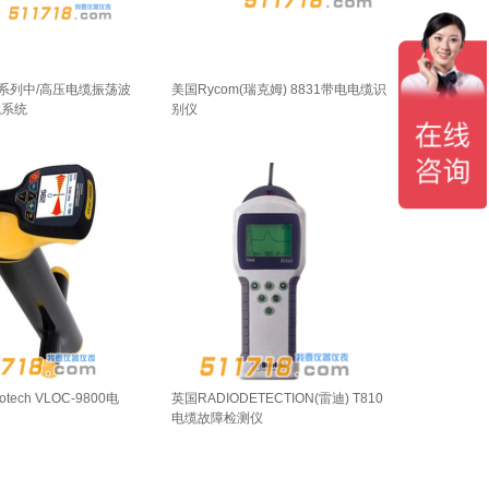
 MV系列中/高压电缆振荡波
美国Rycom(瑞克姆) 8831带电电缆识
试系统
别仪
otech VLOC-9800电
英国RADIODETECTION(雷迪) T810
电缆故障检测仪