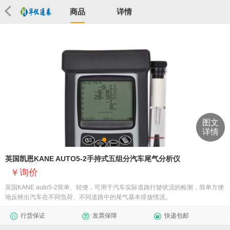
商品
详情
图文
详情
英国凯恩KANE AUTO5-2手持式五组分汽车尾气分析仪
询价
英国KANE auto5-2简单、轻便，可用于汽车实际道路行驶状况的检测，简单方便
地反映出汽车在不同负荷、不同道路中的尾气基本排放情况。
行货保证
发票保障
快递包邮