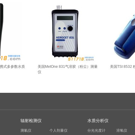
ro便携式多参数水质
美国MetOne 831气溶胶（粉尘）测量
美国TSI 8532
仪
辐射检测仪
水质分析仪
测氡仪
个人剂量仪
分光光度计
溶氧仪