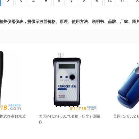
2
3
4
5
6
7
8
9
10
11
>
波器 相关仪器仪表，提供示波器价格、原理、使用方法、说明书、品牌、厂家、图
ro便携式多参数水质
美国MetOne 831气溶胶（粉尘）测量
美国TSI 8532
仪