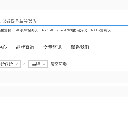
甲醛检测仪
205臭氧检测仪
tva2020
como170表面沾污仪
RAD7测氡仪
o350烟气分析仪
中心
品牌查询
文章资讯
联系我们
防护保护
品牌
清空筛选
>