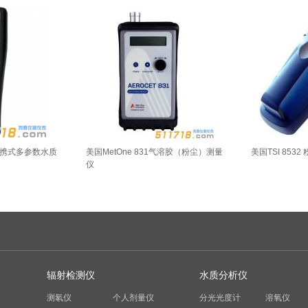
ro便携式多参数水质
美国MetOne 831气溶胶（粉尘）测量
美国TSI 8532
仪
辐射检测仪
水质分析仪
测氡仪
个人剂量仪
分光光度计
溶氧仪