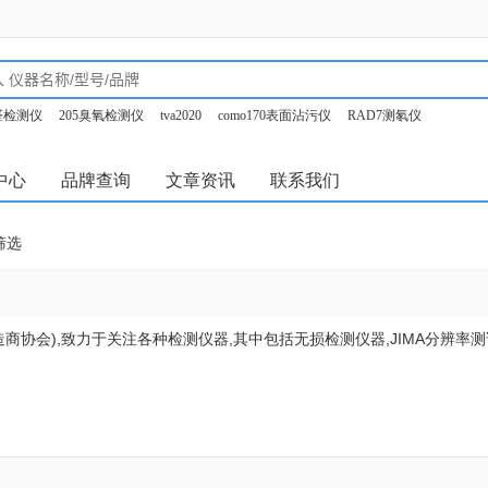
甲醛检测仪
205臭氧检测仪
tva2020
como170表面沾污仪
RAD7测氡仪
o350烟气分析仪
中心
品牌查询
文章资讯
联系我们
筛选
制造商协会),致力于关注各种检测仪器,其中包括无损检测仪器,JIMA分辨