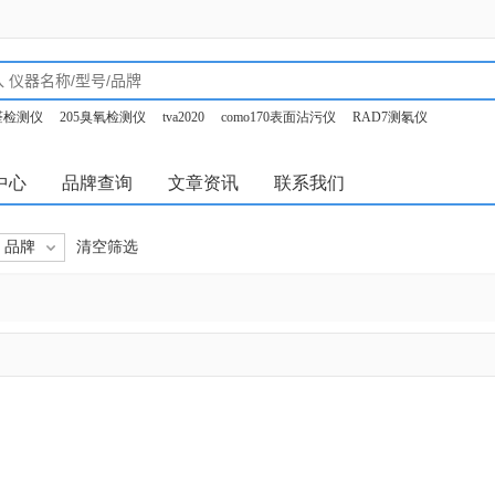
甲醛检测仪
205臭氧检测仪
tva2020
como170表面沾污仪
RAD7测氡仪
o350烟气分析仪
中心
品牌查询
文章资讯
联系我们
品牌
清空筛选