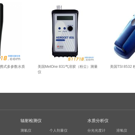
ro便携式多参数水质
美国MetOne 831气溶胶（粉尘）测量
美国TSI 8532
仪
辐射检测仪
水质分析仪
测氡仪
个人剂量仪
分光光度计
溶氧仪