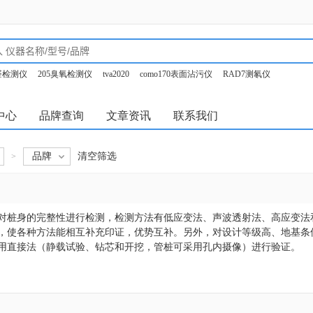
甲醛检测仪
205臭氧检测仪
tva2020
como170表面沾污仪
RAD7测氡仪
o350烟气分析仪
中心
品牌查询
文章资讯
联系我们
品牌
清空筛选
>
对桩身的完整性进行检测，检测方法有低应变法、声波透射法、高应变法
，使各种方法能相互补充印证，优势互补。另外，对设计等级高、地基条
用直接法（静载试验、钻芯和开挖，管桩可采用孔内摄像）进行验证。