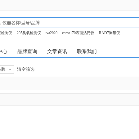
甲醛检测仪
205臭氧检测仪
tva2020
como170表面沾污仪
RAD7测氡仪
o350烟气分析仪
中心
品牌查询
文章资讯
联系我们
品牌
清空筛选