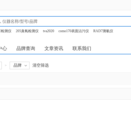
甲醛检测仪
205臭氧检测仪
tva2020
como170表面沾污仪
RAD7测氡仪
o350烟气分析仪
中心
品牌查询
文章资讯
联系我们
品牌
清空筛选
>