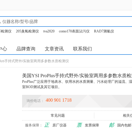
甲醛检测仪
205臭氧检测仪
tva2020
como170表面沾污仪
RAD7测氡仪
o350烟气分析仪
中心
品牌查询
文章资讯
联系我们
roPlus手持式野外/实验室两用多参数水质检测仪
美国YSI ProPlus手持式野外/实验室两用多参数水质
ProPlus广泛应用于地表水、饮用水的水质测量、污水处理厂的溢流
室BOD测试及其它项目。
400 901 1718
询价电话：
常见问题
相关
正
票
邮
服务保障：
原厂仪器
发票保障
国内包邮