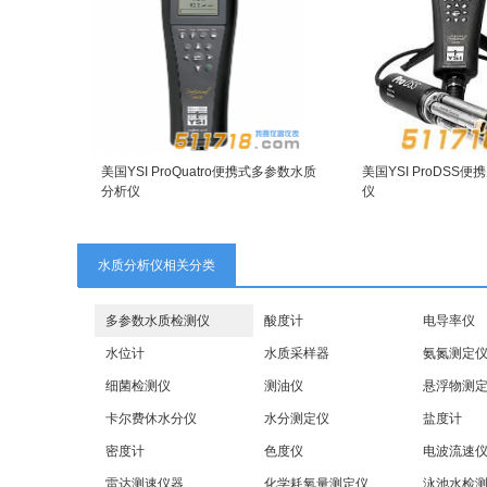
美国YSI ProQuatro便携式多参数水质
美国YSI ProDSS
分析仪
仪
水质分析仪相关分类
多参数水质检测仪
酸度计
电导率仪
水位计
水质采样器
氨氮测定
细菌检测仪
测油仪
悬浮物测
卡尔费休水分仪
水分测定仪
盐度计
密度计
色度仪
电波流速
雷达测速仪器
化学耗氧量测定仪
泳池水检