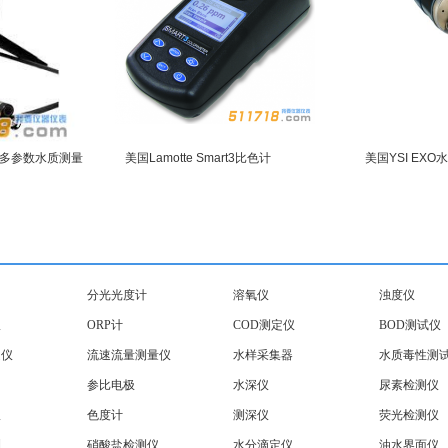
便携多参数水质测量
美国Lamotte Smart3比色计
美国YSI EX
分光光度计
溶氧仪
浊度仪
仪
ORP计
COD测定仪
BOD测试仪
定仪
流速流量测量仪
水样采集器
水质毒性测
参比电极
水深仪
尿素检测仪
仪
色度计
测深仪
荧光检测仪
测
硝酸盐检测仪
水分滴定仪
油水界面仪