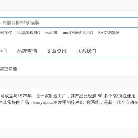
甲醛检测仪
205臭氧检测仪
tva2020
como170表面沾污仪
RAD7测氡仪
o350烟气分析仪
中心
品牌查询
文章资讯
联系我们
清空筛选
CE公司成立与1979年，是一家制造工厂，其产品已经超 80 多个*家所在使用
非常好的产品，easySpiral® 发明的接种&计数系统，是新一代全