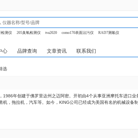
甲醛检测仪
205臭氧检测仪
tva2020
como170表面沾污仪
RAD7测氡仪
o350烟气分析仪
中心
品牌查询
文章资讯
联系我们
筛选
集团，1986年创建于佛罗里达州之迈阿密。开初由4个从事亚洲摩托车进
凿机，拖拉机，汽车等。如今，KING公司已经成为美国有名的机械设备