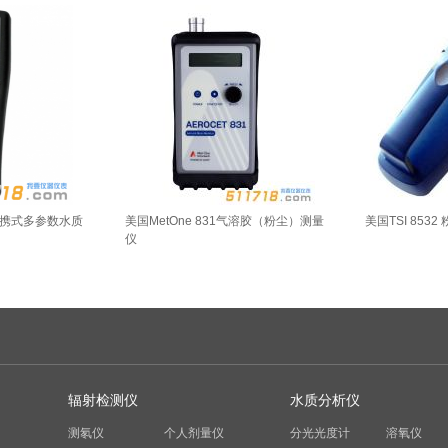
ro便携式多参数水质
美国MetOne 831气溶胶（粉尘）测量
美国TSI 8532
仪
辐射检测仪
水质分析仪
测氡仪
个人剂量仪
分光光度计
溶氧仪