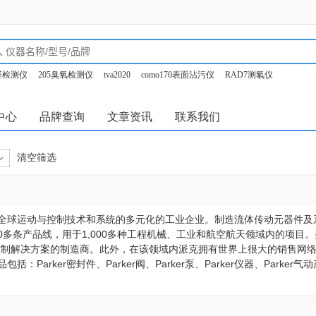
甲醛检测仪
205臭氧检测仪
tva2020
como170表面沾污仪
RAD7测氡仪
o350烟气分析仪
中心
品牌查询
文章资讯
联系我们
清空筛选
公司是全球运动与控制技术和系统的多元化的工业企业。制造流体传动元器件
1,400多条产品线，用于1,000多种工程机械、工业和航空航天领域内的项
制解决方案的制造商。此外，在该领域内派克拥有世界上很大的销售网络，遍布
包括：Parker密封件、Parker阀、Parker泵、Parker仪器、Parker气