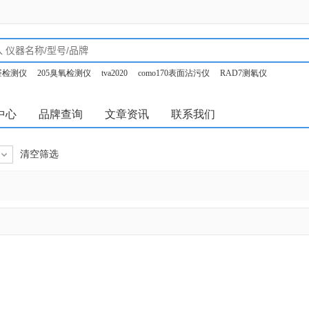
甲醛检测仪
205臭氧检测仪
tva2020
como170表面沾污仪
RAD7测氡仪
o350烟气分析仪
中心
品牌查询
文章资讯
联系我们
清空筛选