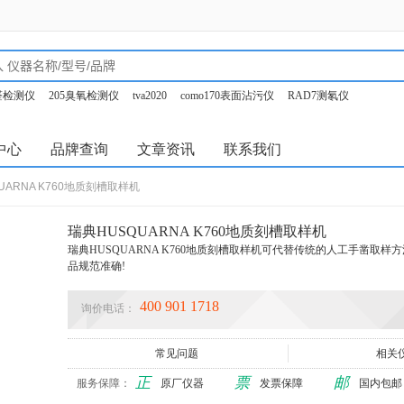
甲醛检测仪
205臭氧检测仪
tva2020
como170表面沾污仪
RAD7测氡仪
o350烟气分析仪
中心
品牌查询
文章资讯
联系我们
UARNA K760地质刻槽取样机
瑞典HUSQUARNA K760地质刻槽取样机
瑞典HUSQUARNA K760地质刻槽取样机可代替传统的人工手凿取
品规范准确!
400 901 1718
询价电话：
常见问题
相关
正
票
邮
服务保障：
原厂仪器
发票保障
国内包邮