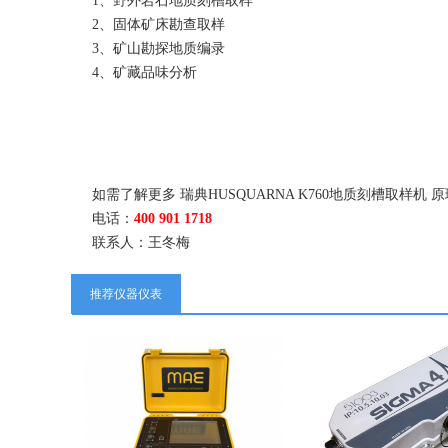
1、野外岩石地质刻槽取样
2、固体矿床勘查取样
3、矿山勘探地质编录
4、矿藏品味分析
如需了解更多 瑞典HUSQUARNA K760地质刻槽取
电话：
400 901 1718
联系人：王冬梅
推荐仪器仪表