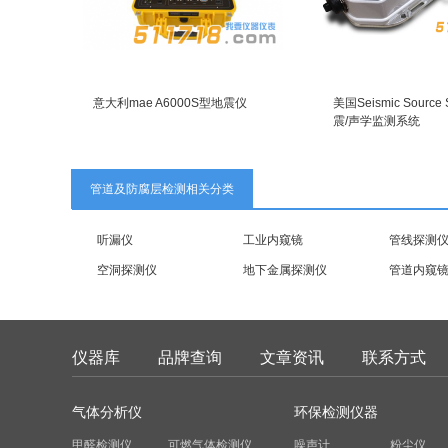
意大利mae A6000S型地震仪
美国Seismic Sourc
震/声学监测系统
管道及防腐层检测相关分类
听漏仪
工业内窥镜
管线探测
空洞探测仪
地下金属探测仪
管道内窥
仪器库
品牌查询
文章资讯
联系方式
气体分析仪
环保检测仪器
甲醛检测仪
可燃气体检测仪
噪声计
粉尘仪