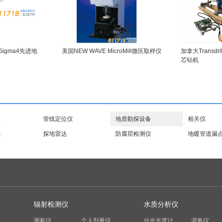
e Sigma4先进地
美国NEW WAVE MicroMill微区取样仪
加拿大Transdr
芯钻机
仪
管线定位仪
地质勘探设备
相关仪
镜
探地雷达
防腐层检测仪
地暖管道漏
辐射检测仪
水质分析仪
测氡仪
个人剂量仪
分光光度计
溶氧仪