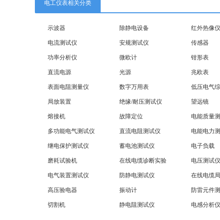
电工仪表相关分类
示波器
除静电设备
红外热像
电流测试仪
安规测试仪
传感器
功率分析仪
微欧计
钳形表
直流电源
光源
兆欧表
表面电阻测量仪
数字万用表
低压电气
局放装置
绝缘/耐压测试仪
望远镜
熔接机
故障定位
电能质量
多功能电气测试仪
直流电阻测试仪
电能电力
继电保护测试仪
蓄电池测试仪
电子负载
磨耗试验机
在线电缆诊断实验
电压测试
电气装置测试仪
防静电测试仪
在线电缆
高压验电器
振动计
防雷元件
切割机
静电阻测试仪
电感分析