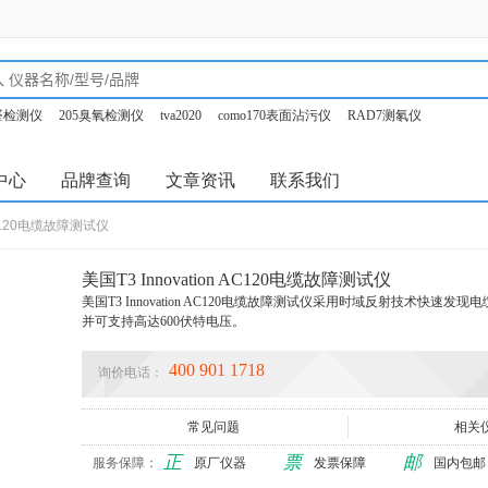
甲醛检测仪
205臭氧检测仪
tva2020
como170表面沾污仪
RAD7测氡仪
o350烟气分析仪
中心
品牌查询
文章资讯
联系我们
 AC120电缆故障测试仪
美国T3 Innovation AC120电缆故障测试仪
美国T3 Innovation AC120电缆故障测试仪采用时域反射技术快速
并可支持高达600伏特电压。
400 901 1718
询价电话：
常见问题
相关
正
票
邮
服务保障：
原厂仪器
发票保障
国内包邮