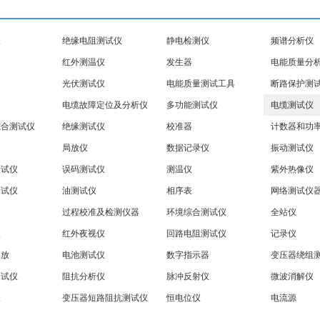
仪
绝缘电阻测试仪
静电检测仪
频谱分析仪
红外测温仪
发生器
电能质量分
光伏测试仪
电能质量测试工具
断路保护测
电缆故障定位及分析仪
多功能测试仪
电缆测试仪
综合测试仪
绝缘测试仪
校准器
计数器和功
局放仪
数据记录仪
振动测试仪
测试仪
误码测试仪
测温仪
紫外热像仪
测试仪
油测试仪
相序表
网络测试仪
过程校准及检测仪器
环境综合测试仪
全站仪
仪
红外夜视仪
回路电阻测试仪
记录仪
局放
电池测试仪
数字指示器
变压器绕组
测试仪
阻抗分析仪
脉冲反射仪
微波消解仪
仪
变压器短路阻抗测试仪
恒电位仪
电流源