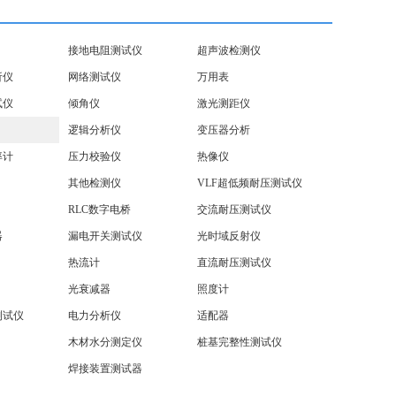
接地电阻测试仪
超声波检测仪
析仪
网络测试仪
万用表
试仪
倾角仪
激光测距仪
逻辑分析仪
变压器分析
率计
压力校验仪
热像仪
其他检测仪
VLF超低频耐压测试仪
RLC数字电桥
交流耐压测试仪
器
漏电开关测试仪
光时域反射仪
热流计
直流耐压测试仪
光衰减器
照度计
测试仪
电力分析仪
适配器
木材水分测定仪
桩基完整性测试仪
焊接装置测试器