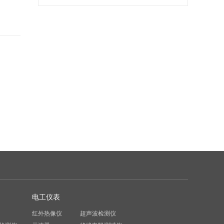
售，让销售根据...
电工仪表
红外热像仪
超声波检测仪