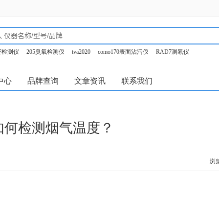
甲醛检测仪
205臭氧检测仪
tva2020
como170表面沾污仪
RAD7测氡仪
o350烟气分析仪
中心
品牌查询
文章资讯
联系我们
340如何检测烟气温度？
浏览