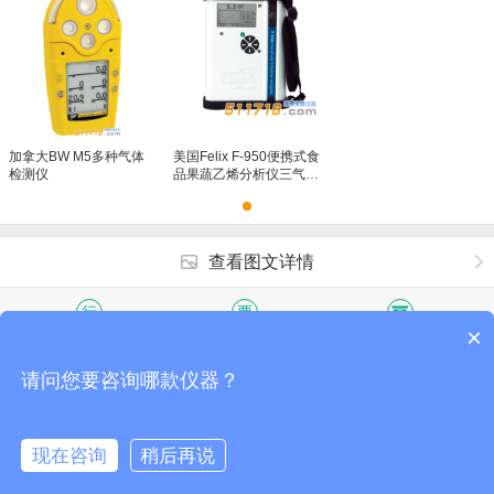
仪
仪
加拿大BW M5多种气体
美国Felix F-950便携式食
检测仪
品果蔬乙烯分析仪三气分
析仪
查看图文详情
×
行货保证
发票保障
快递包邮
客服电话:
400 901 1718
(免费咨询热线)
请问您要咨询哪款仪器？
©2018 · 51仪器仪表 版权所有
现在咨询
稍后再说
点击QQ咨询
咨询电话：400 901 1718