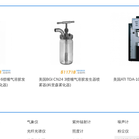
31 6喷嘴气溶胶发
美国BGI CN24 3喷嘴气溶胶发生器喷
美国ATI TDA
化器)
雾器(科里森雾化器)
器
气象仪
紫外辐射计
噪声计
光纤光谱仪
照度计
粉尘仪