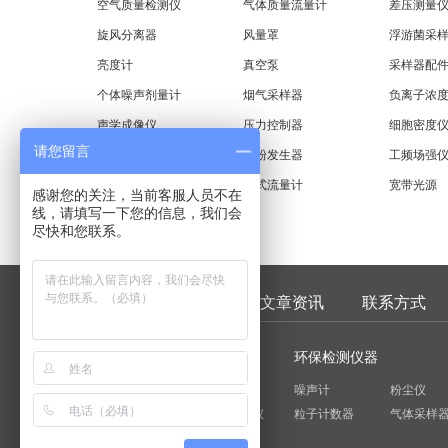
空气质量检测仪
气体质量流量计
差压测量
旋风分离器
风量罩
浮游菌采
亮度计
真空泵
采样器配
个体噪声剂量计
烟气采样器
负离子浓
声学成像仪
压力控制器
细胞密度
请您留言
粘度测试仪
干粉发生器
工频场强
电磁辐射暴露监测仪
干式流量计
宽带光源
感谢您的关注，当前客服人员不在
线，请填写一下您的信息，我们会
微波漏能校准检测系统
尽快和您联系。
仪器库
品牌查询
文章资讯
联系方式
气体分析仪
环保检测仪器
甲醛检测仪
可燃气体检测仪
噪声计
粉尘仪
臭氧检测仪
四合一气体检测仪
粒子计数器
气体采样