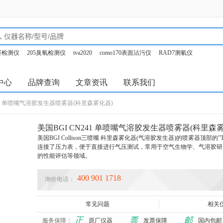
甲醛检测仪
205臭氧检测仪
tva2020
como170表面沾污仪
RAD7测氡仪
o350烟气分析仪
中心
品牌查询
文章资讯
联系我们
241 单喷嘴气溶胶发生器喷雾器(科里森雾化器)
美国BGI CN241 单喷嘴气溶胶发生器喷雾器(科里森
美国BGI Collison三喷嘴 科里森雾化器(气溶胶发生器)的喷雾器顶部
连接了压力表，便于直接进行气压测试，常用于空气生物学、气溶胶研
的性能评估等领域。
400 901 1718
询价电话：
常见问题
相关
正
票
邮
服务保障：
原厂仪器
发票保障
国内包邮