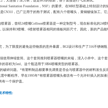
进口，又连接了压力表，这是BGI的创新，便于直接进行气压测试。
ional Sanitation Foundation，NSF）的要求、在MRE型基础上特别
是CN31I，已广泛用于的孢子测试，配有六个喷嘴头，黄铜镀镍加工。它
，曾经24喷嘴Collison喷雾器是一种定制型号，现在标准化的24喷嘴Co
子，以保持和3喷嘴、6喷射喷雾器相同的墙板间距尺寸。因此，新的产品能
为了限度的避免这些物质的意外暴露，BGI设计和生产了316不锈钢瓶，
它须使用伸缩套筒。这个套筒推到喷雾器喷嘴的末端，浸入小井中。这个
的容积为5ml。这个瓶适用于3和6喷嘴类型的喷雾器。
璃的破碎问题。*有塑料制品都要事先调查是否会与喷雾器中的材料发生反
无需中断程序。早在1995年*有喷雾器喷嘴头都含有一个允许针插入的加
供有一个保护盖。
技术特性: