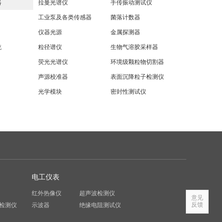
器
拉曼光谱仪
手传振动测试仪
工业泵及各类传感器
菌落计数器
仪器光源
金属探测器
统
粒径谱仪
生物气溶胶采样器
荧光光谱仪
环境级颗粒物切割器
声源校准器
表面沉降粒子检测仪
光学模块
密封性测试仪
电工仪表
红外热像仪
超声波检测仪
意见
反馈
检测仪
示波器
绝缘电阻测试仪