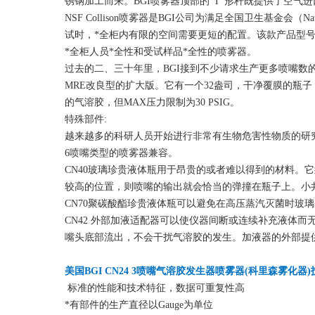
锈钢加工而来。BGI喷雾器顶部的”T”形杆既提供了空气
NSF Collison喷雾器是BGI公司为满足全国卫生基金会（Nat
试时，*全柜内有限的空间需要更短的配置。该款产品型号
*全柜人员*全性和受试样品*全性的喷雾器。
过去的二、三十年里，BGI接到不少请求生产更多喷嘴数的喷雾器
MRE改良型的扩大版。它有一个32盎司，干净覆膜的瓶
的气溶胶，但MAX压力限制为30 PSIG。
特殊部件:
越来越多的科研人员开始进行非常有生物危害性物质的研究，
6喷嘴类型的喷雾器兼容。
CN40玻璃珍贵液体瓶用于昂贵的或者难以得到的材料。
较高的位置，则喷嘴的输出就会恰当的弹撞在瓶子上。小井
CN70聚碳酸酯珍贵液体瓶可以避免在高压蒸汽灭菌时玻
CN42 外部加液适配器可以使仪器间断或连续补充液体而
嘴头底部流出，不会干扰气溶胶的发生。加液器的外部提
美国BGI CN24 3喷嘴气溶胶发生器喷雾器(科里森雾化器)
标准的性能和技术特征，数据可重复性高
*有部件的生产直径以Gauge为单位