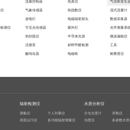
仪
流量控制器
色差仪
气溶胶发生
样仪
气象传感器
热指数仪
湿式流量计
件
放电灯
电磁辐射探头
数据采集器
度检测仪
可见光传感器
紫外灯
光学测量系
仪
热剖面仪
半导体光源
微波漏能仪
仪
活塞泵
材料甲醛检测
工具
酸纯化器
电磁铁
耐磨度仪
辐射检测仪
水质分析仪
测氡仪
个人剂量仪
分光光度计
溶氧仪
器
表面沾污仪
多功能辐射测量仪
浊度仪
多参数水质