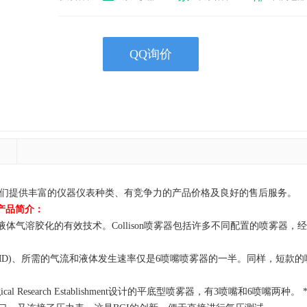
QQ询价
器供应商！我们提供丰富的仪器仪表种类、有竞争力的产品价格及良好的售后服务。
)产品简介：
各种液体气溶胶化的有效技术。Collison喷雾器包括许多不同配置的喷雾器
MD)、所需的气流和液体发生速率仅是6喷嘴喷雾器的一半。同样，短款
gical Research Establishment设计的平底型喷雾器，有3喷嘴和6喷嘴两