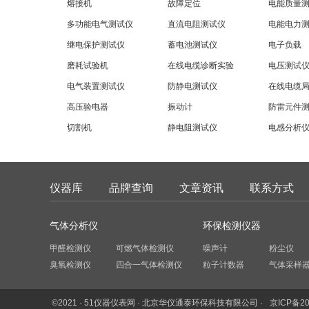
熔接机
故障定位
电能质量
多功能电气测试仪
直流电阻测试仪
电能电力
继电保护测试仪
蓄电池测试仪
电子负载
磨耗试验机
在线电缆诊断实验
电压测试
电气装置测试仪
防静电测试仪
在线电缆
高压验电器
振动计
防雷元件
切割机
静电阻测试仪
电感分析
仪器库
品牌查询
文章资讯
联系方式
气体分析仪
环保检测仪器
甲醛检测仪
可燃气体检测仪
噪声计
粉尘仪
臭氧检测仪
四合一气体检测仪
粒子计数器
气体采样
©2021 · 51仪器仪表网 · 北京华仪通泰环保科技有限公司 ·
京ICP备20