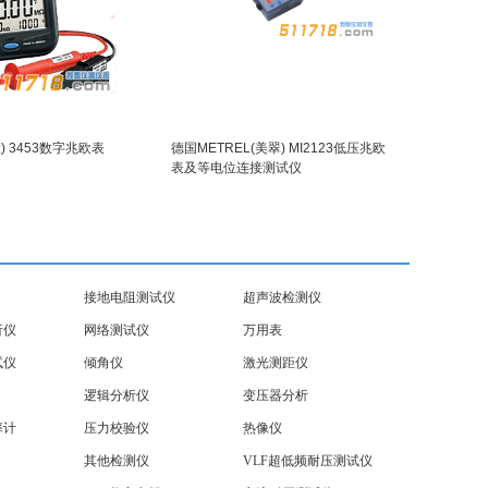
置) 3453数字兆欧表
德国METREL(美翠) MI2123低压兆欧
表及等电位连接测试仪
接地电阻测试仪
超声波检测仪
析仪
网络测试仪
万用表
试仪
倾角仪
激光测距仪
逻辑分析仪
变压器分析
率计
压力校验仪
热像仪
其他检测仪
VLF超低频耐压测试仪