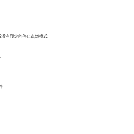
)或没有预定的停止点燃模式
c
件