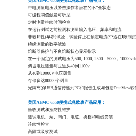
美国AEMC 6550便携式兆欧表产品特点：
带电测量电压以警告操作者潜在的不*全状态
可编程阈值触发可听见
定时测量持续时间检查
在运行测试之前检测和测量输入电压、频率和电流
非破坏性(早断)试验，试验停止在预定电流(中途在I限制
绝缘测量的数字滤波
熔断器保护与不良熔断状态显示指示
在一个固定的测试电压为500, 1000, 2500，5000，10000vd
斜坡电压测量与匝道从40到1100v
从40到10000V电压测量
存储多达80000个测量
光隔离的USB通信传递到PC和报告生成与包括DataView软
美国AEMC 6550便携式兆欧表产品应用：
验收测试和预防性维护
测试电机、泵、阀门、电缆、换档和电线安装
连续性检查
高阻或吸收测试