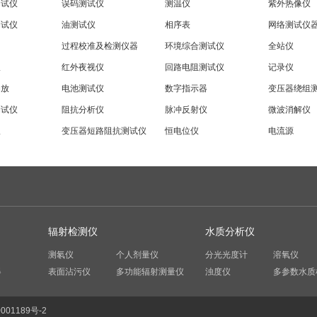
测试仪
误码测试仪
测温仪
紫外热像仪
测试仪
油测试仪
相序表
网络测试仪
过程校准及检测仪器
环境综合测试仪
全站仪
仪
红外夜视仪
回路电阻测试仪
记录仪
局放
电池测试仪
数字指示器
变压器绕组
测试仪
阻抗分析仪
脉冲反射仪
微波消解仪
仪
变压器短路阻抗测试仪
恒电位仪
电流源
辐射检测仪
水质分析仪
测氡仪
个人剂量仪
分光光度计
溶氧仪
器
表面沾污仪
多功能辐射测量仪
浊度仪
多参数水质
001189号-2