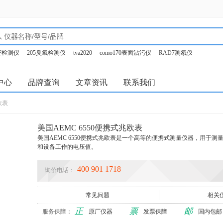
甲醛检测仪
205臭氧检测仪
tva2020
como170表面沾污仪
RAD7测氡仪
o350烟气分析仪
中心
品牌查询
文章资讯
联系我们
欧表
美国AEMC 6550便携式兆欧表
美国AEMC 6550便携式兆欧表是一个高等的便携式测量仪器，用于
和设备工作的电压值。
400 901 1718
询价电话：
常见问题
相关
正
票
邮
服务保障：
原厂仪器
发票保障
国内包邮