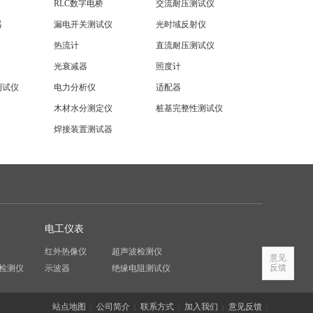
RLC数字电桥
交流耐压测试仪
器
漏电开关测试仪
光时域反射仪
热流计
直流耐压测试仪
光衰减器
照度计
测试仪
电力分析仪
适配器
木材水分测定仪
桩基完整性测试仪
焊接装置测试器
电工仪表
红外热像仪
超声波检测仪
意见
反馈
检测仪
示波器
绝缘电阻测试仪
站点地图
公司简介
联系方式
加入我们
意见反馈
|
|
|
|
|