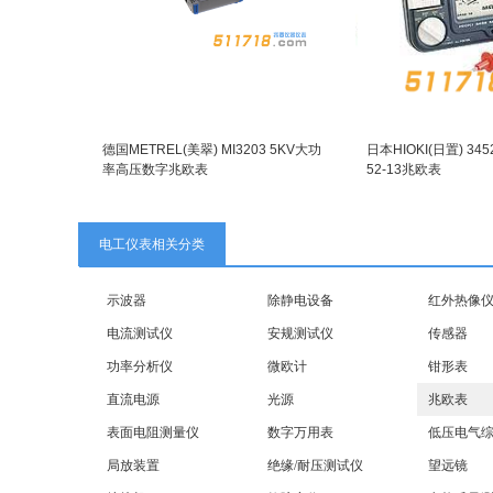
德国METREL(美翠) MI3203 5KV大功
日本HIOKI(日置) 3452-
率高压数字兆欧表
52-13兆欧表
电工仪表相关分类
示波器
除静电设备
红外热像
电流测试仪
安规测试仪
传感器
功率分析仪
微欧计
钳形表
直流电源
光源
兆欧表
表面电阻测量仪
数字万用表
低压电气
局放装置
绝缘/耐压测试仪
望远镜