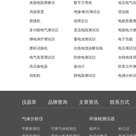
表面电阻测量仪
数字万用表
低压电气
局放装置
绝缘/耐压测试仪
望远镜
熔接机
故障定位
电能质量
多功能电气测试仪
直流电阻测试仪
电能电力
继电保护测试仪
蓄电池测试仪
电子负载
磨耗试验机
在线电缆诊断实验
电压测试
电气装置测试仪
防静电测试仪
在线电缆
高压验电器
振动计
防雷元件
切割机
静电阻测试仪
电感分析
仪器库
品牌查询
文章资讯
联系方式
气体分析仪
环保检测仪器
甲醛检测仪
可燃气体检测仪
噪声计
粉尘仪