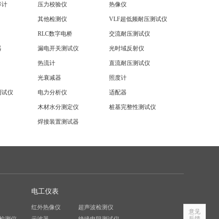
率计
压力校验仪
热像仪
其他检测仪
VLF超低频耐压测试仪
RLC数字电桥
交流耐压测试仪
器
漏电开关测试仪
光时域反射仪
热流计
直流耐压测试仪
光衰减器
照度计
测试仪
电力分析仪
适配器
木材水分测定仪
桩基完整性测试仪
焊接装置测试器
电工仪表
红外热像仪
超声波检测仪
意见
反馈