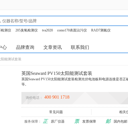
甲醛检测仪
205臭氧检测仪
tva2020
como170表面沾污仪
RAD7测氡仪
o350烟气分析仪
中心
品牌查询
文章资讯
联系我们
50太阳能测试套装
英国Seaward PV150太阳能测试套装
英国Seaward PV150太阳能测试套装检测光伏电池板和电源连接是
等。
400 901 1718
询价电话：
常见问题
相关
正
票
邮
服务保障：
原厂仪器
发票保障
国内包邮