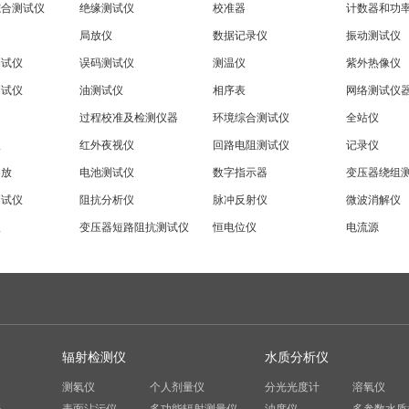
综合测试仪
绝缘测试仪
校准器
计数器和功
局放仪
数据记录仪
振动测试仪
测试仪
误码测试仪
测温仪
紫外热像仪
测试仪
油测试仪
相序表
网络测试仪
过程校准及检测仪器
环境综合测试仪
全站仪
仪
红外夜视仪
回路电阻测试仪
记录仪
局放
电池测试仪
数字指示器
变压器绕组
测试仪
阻抗分析仪
脉冲反射仪
微波消解仪
仪
变压器短路阻抗测试仪
恒电位仪
电流源
辐射检测仪
水质分析仪
测氡仪
个人剂量仪
分光光度计
溶氧仪