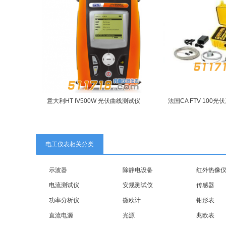
意大利HT IV500W 光伏曲线测试仪
法国CA FTV 100
电工仪表相关分类
示波器
除静电设备
红外热像
电流测试仪
安规测试仪
传感器
功率分析仪
微欧计
钳形表
直流电源
光源
兆欧表