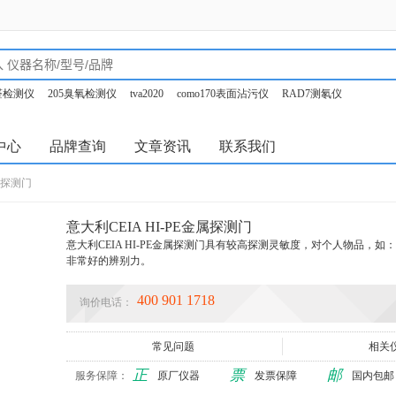
甲醛检测仪
205臭氧检测仪
tva2020
como170表面沾污仪
RAD7测氡仪
o350烟气分析仪
中心
品牌查询
文章资讯
联系我们
金属探测门
意大利CEIA HI-PE金属探测门
意大利CEIA HI-PE金属探测门具有较高探测灵敏度，对个人物品，
非常好的辨别力。
400 901 1718
询价电话：
常见问题
相关
正
票
邮
服务保障：
原厂仪器
发票保障
国内包邮