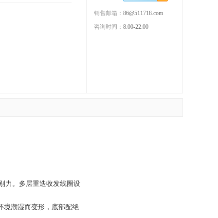
销售邮箱：
86@511718.com
咨询时间：
8:00-22:00
辨别力。多层重迭收发线圈设
环境潮湿而变形，底部配绝