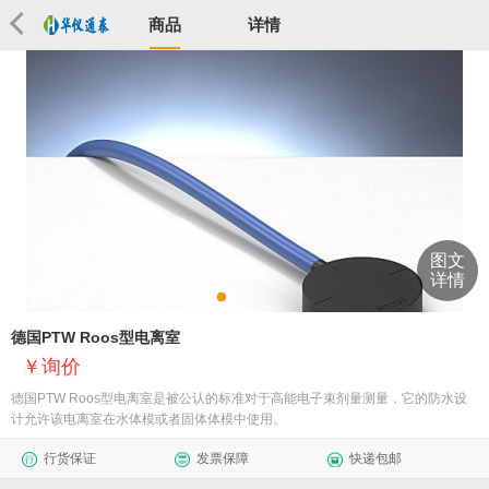
商品
详情
图文
详情
德国PTW Roos型电离室
询价
德国PTW Roos型电离室是被公认的标准对于高能电子束剂量测量，它的防水设
计允许该电离室在水体模或者固体体模中使用。
行货保证
发票保障
快递包邮