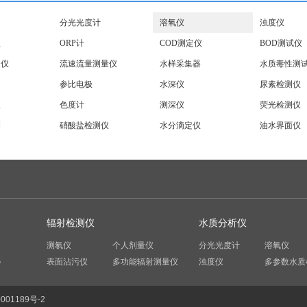
分光光度计
溶氧仪
浊度仪
仪
ORP计
COD测定仪
BOD测试仪
定仪
流速流量测量仪
水样采集器
水质毒性测
参比电极
水深仪
尿素检测仪
仪
色度计
测深仪
荧光检测仪
测
硝酸盐检测仪
水分滴定仪
油水界面仪
辐射检测仪
水质分析仪
测氡仪
个人剂量仪
分光光度计
溶氧仪
器
表面沾污仪
多功能辐射测量仪
浊度仪
多参数水质
001189号-2