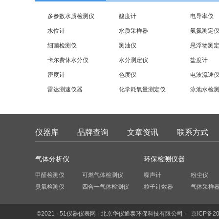
多参数水质检测仪
酸度计
电导率仪
水位计
水质采样器
氨氮测定
细菌检测仪
测油仪
悬浮物测
卡尔费休水分仪
水分测定仪
盐度计
密度计
色度仪
电波流速
雷达测速仪器
化学耗氧量测定仪
泳池水检
仪器库
品牌查询
文章资讯
联系方式
气体分析仪
环保检测仪器
甲醛检测仪
可燃气体检测仪
噪声计
粉尘仪
臭氧检测仪
四合一气体检测仪
粒子计数器
气体采样
©2021 · 51仪器仪表网 · 北京华仪通泰环保科技有限公司 ·
京ICP备20