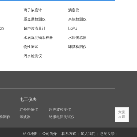
离子浓度计
滴定仪
重金属检测仪
余氯检测仪
试仪
超声波流量计
比色计
水底沉淀物采样器
水质传感器
物性测试
啤酒检测仪
污水检测仪
电工仪表
红外热像仪
超声波检测仪
意见
反馈
检测仪
示波器
绝缘电阻测试仪
站点地图
公司简介
联系方式
加入我们
意见反馈
|
|
|
|
|