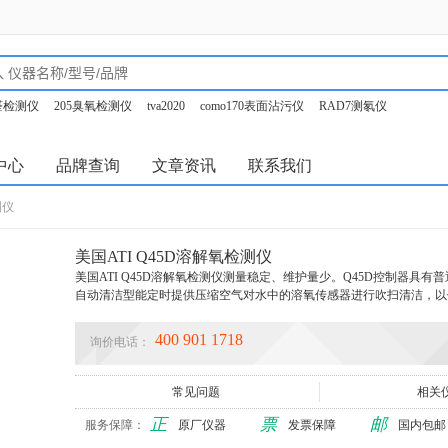
甲醛检测仪
205臭氧检测仪
tva2020
como170表面沾污仪
RAD7测氡仪
o350烟气分析仪
中心
品牌查询
文章资讯
联系我们
测仪
美国ATI Q45D溶解氧检测仪
美国ATI Q45D溶解氧检测仪测量稳定、维护量少。Q45D控制器具
自动清洁型能定时提供压缩空气对水中的溶氧传感器进行吹扫清洁，以
400 901 1718
询价电话：
常见问题
相关
正
票
邮
服务保障：
原厂仪器
发票保障
国内包邮