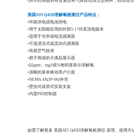
Q45D控制器具有普通型和气体自动清洁型两种，自动清
美国ATI Q45D溶解氧检测仪产品特点：
•环路供电或电池供电
•用于太阳能应用的外部5-17伏直流电版本
•适用于光学或电流感测器
•可选浸没式或流动式感测器
•简易空气校准
•易于阅读的大液晶显示器
•以ppm、mg/l或%饱和度表示溶解氧
•清晰的菜单驱动用户介面
•NEMA 4X(IP-66)外壳
•壁挂式或管式安装支架
•内置PID控制器
如需了解更多 美国ATI Q45D溶解氧检测仪 原理、使