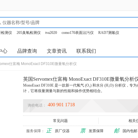
甲醛检测仪
205臭氧检测仪
tva2020
como170表面沾污仪
RAD7测氡仪
o350烟气分析仪
中心
品牌查询
文章资讯
联系我们
omex仕富梅 MonoExact DF310E微量氧分析仪
英国Servomex仕富梅 MonoExact DF310E微量氧分析
​MonoExact DF310E 是一款新一代氧气 (O₂) 和水分 (H₂O) 分析仪，
计，它将痕量测量与新的性能和操作优势相结合。
400 901 1718
询价电话：
常见问题
相关
正
票
邮
服务保障：
原厂仪器
发票保障
国内包邮