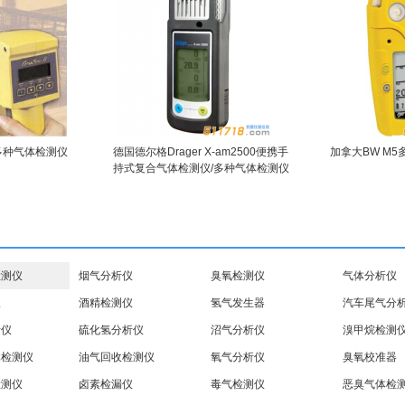
式多种气体检测仪
德国德尔格Drager X-am2500便携手
加拿大BW M
持式复合气体检测仪/多种气体检测仪
检测仪
烟气分析仪
臭氧检测仪
气体分析仪
仪
酒精检测仪
氢气发生器
汽车尾气分
析仪
硫化氢分析仪
沼气分析仪
溴甲烷检测
体检测仪
油气回收检测仪
氧气分析仪
臭氧校准器
检测仪
卤素检漏仪
毒气检测仪
恶臭气体检