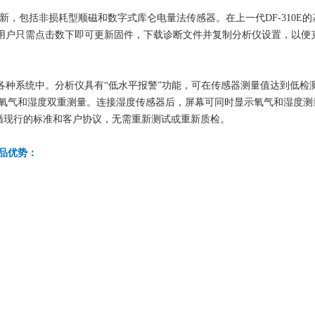
软硬件创新，包括非损耗型顺磁和数字式库仑电量法传感器。在上一代DF-310
用户只需点击数下即可更新固件，下载诊断文件并复制分析仪设置，以便
种系统中。分析仪具有“低水平报警”功能，可在传感器测量值达到低检测限
探头，进行氧气和湿度双重测量。连接湿度传感器后，屏幕可同时显示氧气和湿度
遵循现行的标准和客户协议，无需重新测试或重新质检。
仪产品优势：