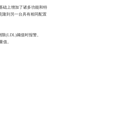
E的基础上增加了诸多功能和特
克隆到另一台具有相同配置
(LDL)阈值时报警。
测量值。