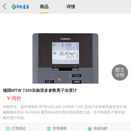
商品
详情
图文
详情
德国WTW 7320实验室多参数离子浓度计
询价
​功能齐全、操作便捷的 WTW inoLab® pH/ION 7320 是各行业质量实验室进行准
确测量和符合 GLP/AQA 规范的自动文档记录的理想之选。也可根据客户需求选
配内置打印机。
行货保证
发票保障
快递包邮