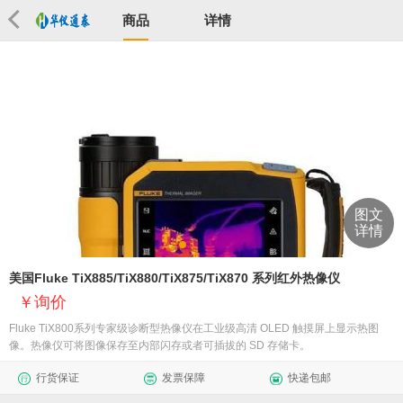
商品
详情
图文
详情
美国Fluke TiX885/TiX880/TiX875/TiX870 系列红外热像仪
询价
​Fluke TiX800系列专家级诊断型热像仪在工业级高清 OLED 触摸屏上显示热图
像。热像仪可将图像保存至内部闪存或者可插拔的 SD 存储卡。
行货保证
发票保障
快递包邮