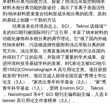
米材料分离与回收方法。探索了用浊点萃取控制纳米
材料水相分离功能的新途径，揭示了非离子表面活性
剂/纳米材料胶束复合结构形成水相分离的机理。原则
的基础上创建一个新的方法
结果发表在环境杂志上。SCI 。 Teknol.该领域**
名的SCI期刊被国际同行广泛引用，丰富了纳米材料的
功能化修饰和水相分离的调节理论。它*领了国内外磁
性纳米材料、污染物选择性吸附和浊点萃取分离的研
究方向。浊点萃取、分离富集纳米材料的方法在国内
外得到了广泛的应用，并取得了重要的学术成果。促
进环境科技等基础学科的发展。8代表论文被SCI他引
用1552次Chromatograph A 高引用论文奖。项目获授
权发明*利3件。项目完成人获得全国百篇*秀博士学位
论文（3人）、*家杰出青年科学基金（2人）、*家*秀
青年科学基金（1人），受聘 Environ.SCI 。 Teknol.
， Nanolmpact 等4个 SCI 期刊主编和副主编，入选 E
lsevier 高引用论文作者榜单（2人）。